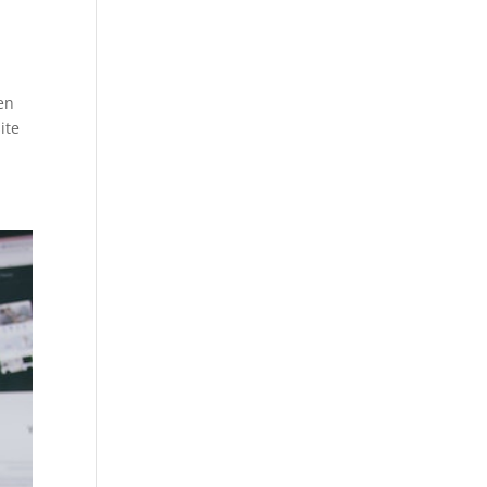
ten
ite