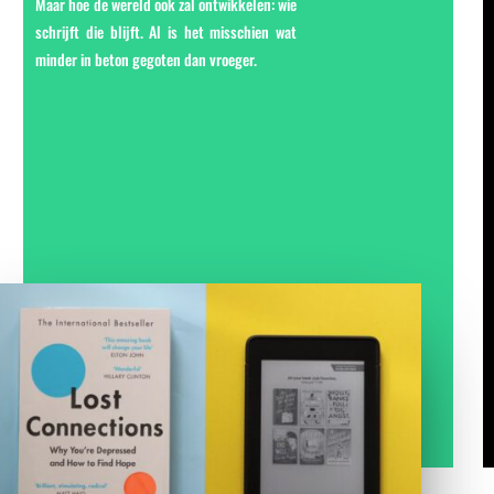
Maar hoe de wereld ook zal ontwikkelen: wie
schrijft die blijft. Al is het misschien wat
minder in beton gegoten dan vroeger.