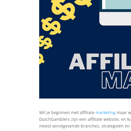
Wil je beginnen met affiliate
marketing
maar we
DutchGamblers zijn een affiliate website, en ku
meest winstgevende branches, strategieën en 