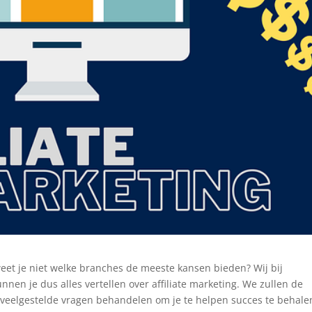
et je niet welke branches de meeste kansen bieden? Wij bij
nnen je dus alles vertellen over affiliate marketing. We zullen de
veelgestelde vragen behandelen om je te helpen succes te behale