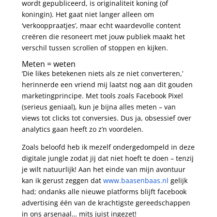
wordt gepubliceerd, is originaliteit koning (of
koningin). Het gaat niet langer alleen om
‘verkooppraatjes’, maar echt waardevolle content
creëren die resoneert met jouw publiek maakt het
verschil tussen scrollen of stoppen en kijken.
Meten = weten
‘Die likes betekenen niets als ze niet converteren,’
herinnerde een vriend mij laatst nog aan dit gouden
marketingprincipe. Met tools zoals Facebook Pixel
(serieus geniaal), kun je bijna alles meten – van
views tot clicks tot conversies. Dus ja, obsessief over
analytics gaan heeft zo z’n voordelen.
Zoals beloofd heb ik mezelf ondergedompeld in deze
digitale jungle zodat jij dat niet hoeft te doen – tenzij
je wilt natuurlijk! Aan het einde van mijn avontuur
kan ik gerust zeggen dat
www.baasenbaas.nl
gelijk
had; ondanks alle nieuwe platforms blijft facebook
advertising één van de krachtigste gereedschappen
in ons arsenaal… mits juist ingezet!